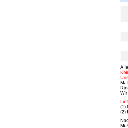
All
Kei
Uns
Mate
Rin
Wir
Lie
(1)
(2)
Nac
Mus